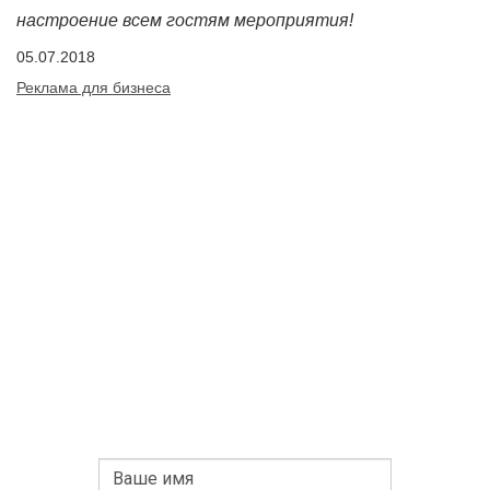
настроение всем гостям мероприятия!
05.07.2018
Реклама для бизнеса
У ВАС ОСТАЛИСЬ ВОПРОСЫ?
ИЛИ ГОТОВЫ СДЕЛАТЬ ЗАКАЗ
ПРЯМО СЕЙЧАС?
ТОГДА ОСТАВЬТЕ ЗАЯВКУ И НАШ МЕНЕДЖЕР
СВЯЖЕТСЯ С ВАМИ